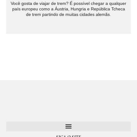
Você gosta de viajar de trem? É possível chegar a qualquer
país europeu como a Áustria, Hungria e República Tcheca
de trem partindo de muitas cidades alemãs.
SIGA O SITE
POLÍTICA DE PRIVACIDADE