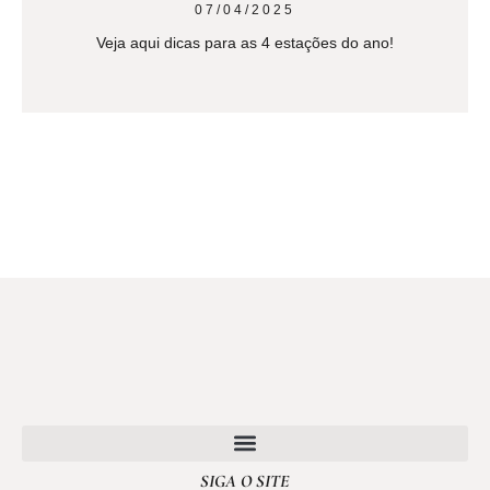
07/04/2025
Veja aqui dicas para as 4 estações do ano!
SIGA O SITE
POLÍTICA DE PRIVACIDADE