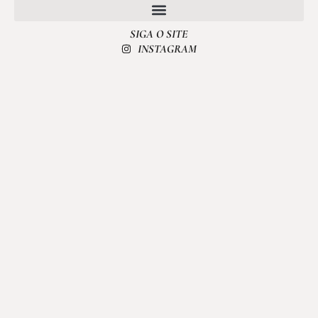
SIGA O SITE
POLÍTICA DE PRIVACIDADE
INSTAGRAM