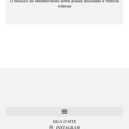
O tesouro do Mediterrâneo entre praias douradas e história
milenar
SIGA O SITE
POLÍTICA DE PRIVACIDADE
INSTAGRAM