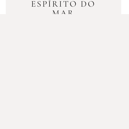
ESPÍRITO DO
MAR
ADRIÁTICO!
21/10/2025
Entre vilas medievais à beira-mar,
ilhas de sonho e uma natureza
vibrante, o país revela-se um destino
que encanta em cada curva da costa.