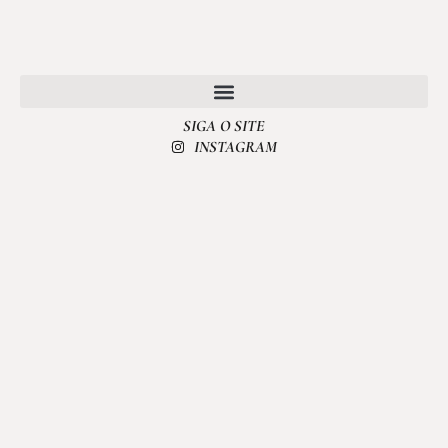
SIGA O SITE
POLÍTICA DE PRIVACIDADE
INSTAGRAM