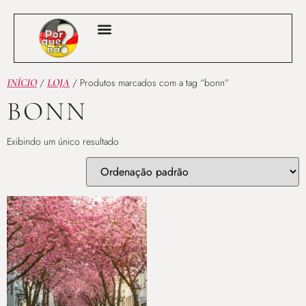
OUTROS PAÍSES
SOBRE O SITE
GUIAS COMPRADOS
INÍCIO
/
LOJA
/ Produtos marcados com a tag “bonn”
BONN
Exibindo um único resultado