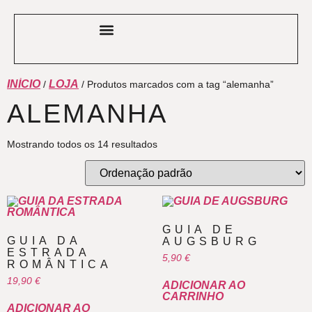
OUTROS PAÍSES
SOBRE O SITE
GUIAS COMPRADOS
INÍCIO
LOJA
/
/ Produtos marcados com a tag “alemanha”
ALEMANHA
Mostrando todos os 14 resultados
GUIA DE
GUIA DA
AUGSBURG
ESTRADA
5,90
€
ROMÂNTICA
19,90
€
ADICIONAR AO
CARRINHO
ADICIONAR AO